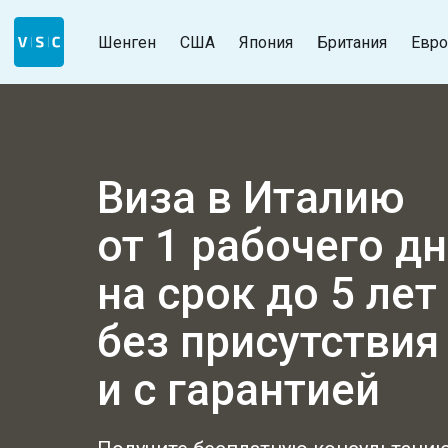
Шенген
США
Япония
Британия
Евро
Виза в Италию
от 1 рабочего д
на срок до 5 лет
без присутстви
и с гарантией