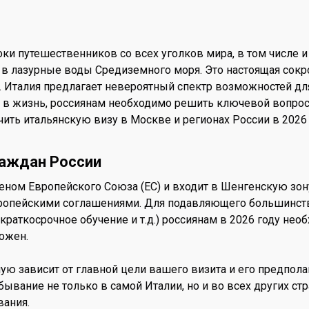
ки путешественников со всех уголков мира, в том числе и
 в лазурные воды Средиземного моря. Это настоящая со
 Италия предлагает невероятный спектр возможностей дл
и в жизнь, россиянам необходимо решить ключевой вопрос
ить итальянскую визу в Москве и регионах России в 2026 
раждан России
ном Европейского Союза (ЕС) и входит в Шенгенскую зону
ропейскими соглашениями. Для подавляющего большинств
краткосрочное обучение и т.д.) россиянам в 2026 году нео
ожен.
ю зависит от главной цели вашего визита и его предпола
бывание не только в самой Италии, но и во всех других с
вания.