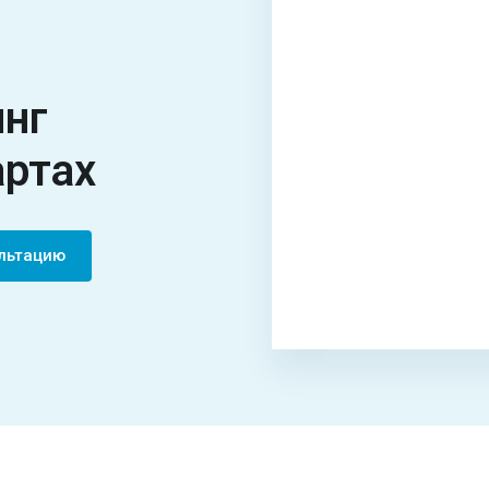
инг
артах
ультацию