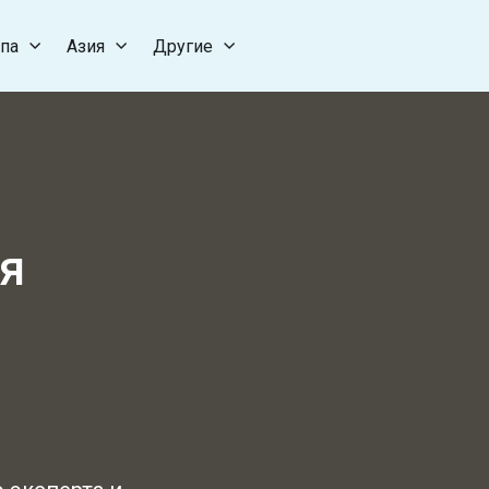
па
Азия
Другие
ня
я